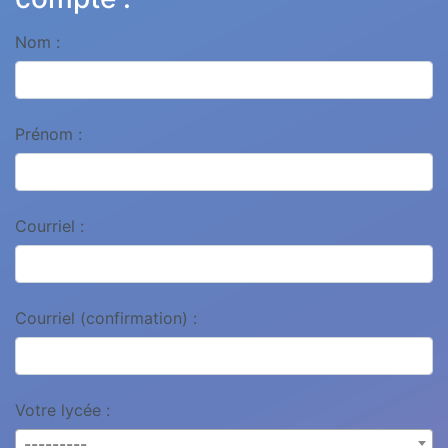
Nom :
Prénom :
Courriel :
Courriel (confirmation) :
Votre lycée :
---------