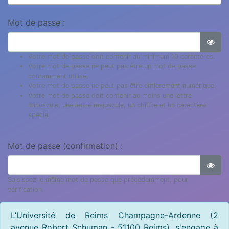
Mot de passe :
Votre mot de passe doit contenir au minimum 10 caractères.
Votre mot de passe ne peut pas être un mot de passe
couramment utilisé.
Votre mot de passe ne peut pas être entièrement numérique.
Votre mot de passe doit contenir au moins une lettre
minuscule, une lettre majuscule, un chiffre et un caractère
spécial
Mot de passe (confirmation) :
Saisissez le même mot de passe que précédemment, pour
vérification.
L’Université de Reims Champagne-Ardenne (2
avenue Robert Schuman - 51100 Reims), s'engage à